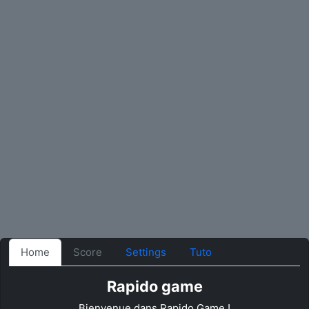
Home
Score
Settings
Tuto
Rapido game
Bienvenue dans Rapido Game !